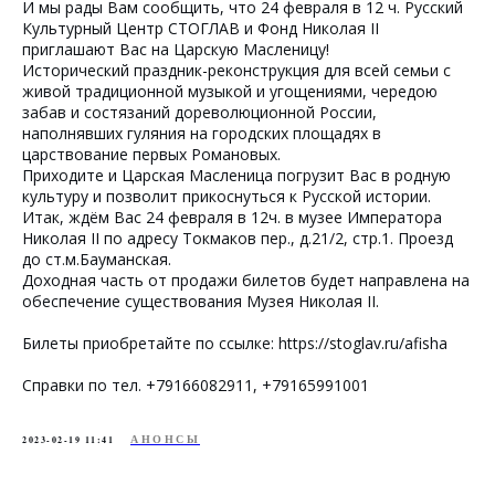
И мы рады Вам сообщить, что 24 февраля в 12 ч. Русский
Культурный Центр СТОГЛАВ и Фонд Николая II
приглашают Вас на Царскую Масленицу!
Исторический праздник-реконструкция для всей семьи с
живой традиционной музыкой и угощениями, чередою
забав и состязаний дореволюционной России,
наполнявших гуляния на городских площадях в
царствование первых Романовых.
Приходите и Царская Масленица погрузит Вас в родную
культуру и позволит прикоснуться к Русской истории.
Итак, ждём Вас 24 февраля в 12ч. в музее Императора
Николая II по адресу Токмаков пер., д.21/2, стр.1. Проезд
до ст.м.Бауманская.
Доходная часть от продажи билетов будет направлена на
обеспечение существования Музея Николая II.
Билеты приобретайте по ссылке: https://stoglav.ru/afisha
Справки по тел. +79166082911, +79165991001
АНОНСЫ
2023-02-19 11:41