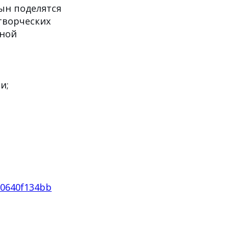
цын поделятся
творческих
дной
и;
30640f134bb