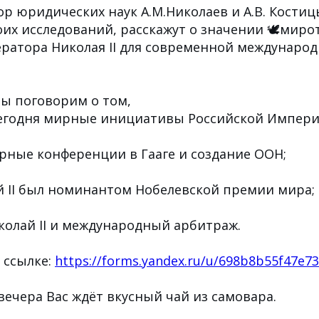
ор юридических наук А.М.Николаев и А.В. Кости
их исследований, расскажут о значении 🕊миро
ратора Николая II для современной междунаро
мы поговорим о том,
сегодня мирные инициативы Российской Импери
ирные конференции в Гааге и создание ООН;
й II был номинантом Нобелевской премии мира;
иколай II и международный арбитраж.
 ссылке:
https://forms.yandex.ru/u/698b8b55f47e7
вечера Вас ждёт вкусный чай из самовара.