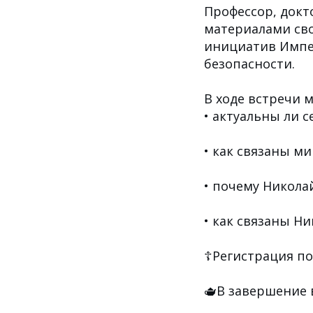
Профессор, докт
материалами сво
инициатив Импе
безопасности.
В ходе встречи 
• актуальны ли 
• как связаны м
• почему Никола
• как связаны Н
☦️Регистрация по
🫖В завершение 